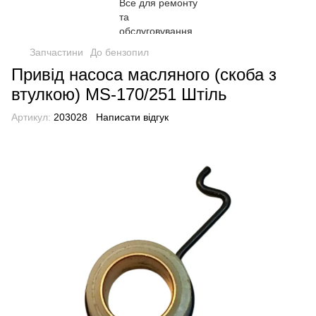
Запчастини
До бензопил
Привід насоса масляного (скоба з
втулкою) MS-170/251 Штіль
Артикул:
203028
Написати відгук