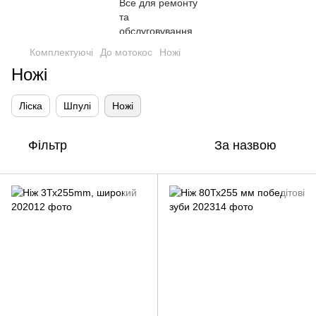
Комплектуючі
До мотокос
Ножі
Ножі
Ліска
Шпулі
Ножі
Фільтр
За назвою