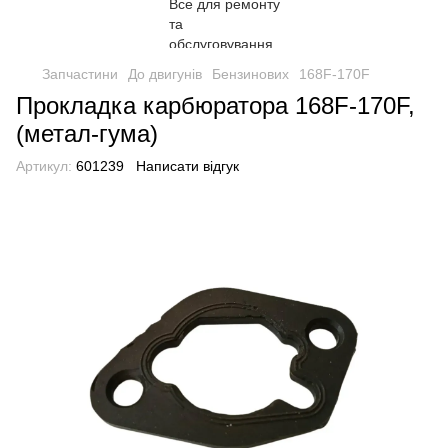
Запчастини
До двигунів
Бензинових
168F-170F
Прокладка карбюратора 168F-170F,
(метал-гума)
Артикул:
601239
Написати відгук