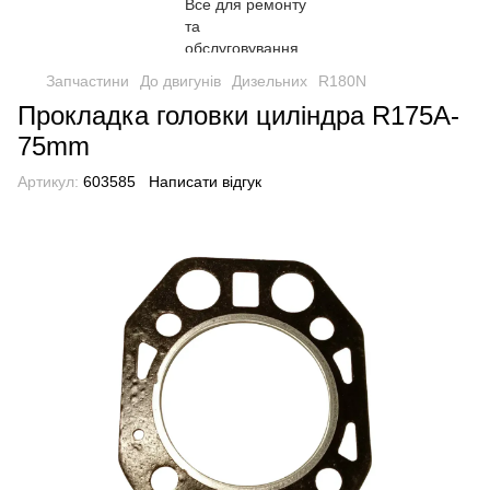
Запчастини
До двигунів
Дизельних
R180N
Прокладка головки циліндра R175A-
75mm
Артикул:
603585
Написати відгук