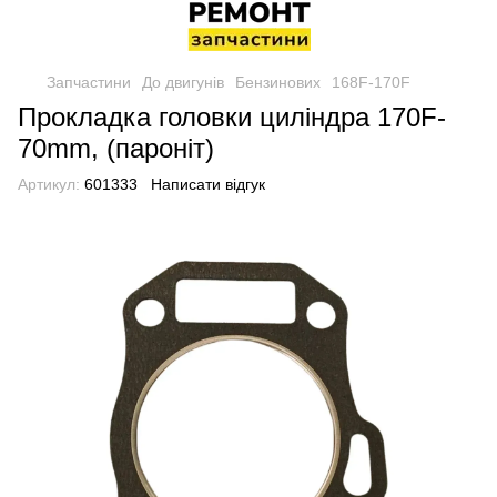
Запчастини
До двигунів
Бензинових
168F-170F
Прокладка головки циліндра 170F-
70mm, (пароніт)
Артикул:
601333
Написати відгук