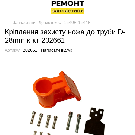
Запчастини
До мотокос
1E40F-1E44F
Кріплення захисту ножа до труби D-
28mm к-кт 202661
Артикул:
202661
Написати відгук