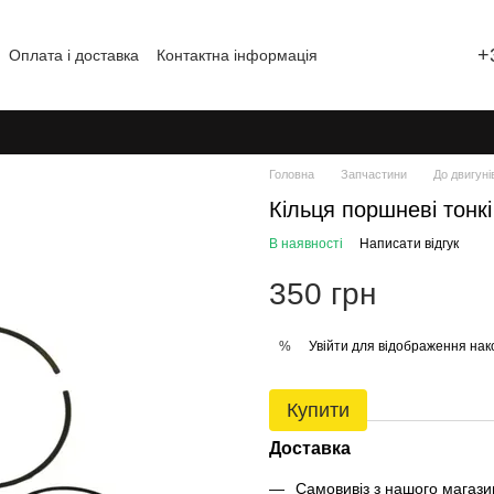
+
Оплата і доставка
Контактна інформація
Відгуки про магазин
Головна
Запчастини
До двигуні
Кільця поршневі тонк
В наявності
Написати відгук
350 грн
Увійти
для відображення нак
%
Купити
Доставка
Самовивіз з нашого магаз