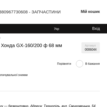
380967730608 - ЗАПЧАСТИНИ
Мій кошик
Вхід
Укр
в
і Хонда GX-160/200 ф 68 мм
Артикул
0006044
Порівняти
В бажання
опичувальної знижки
ину — безкоштовно.
Адреса: Тернопіль, вул. Смиковецька, 54