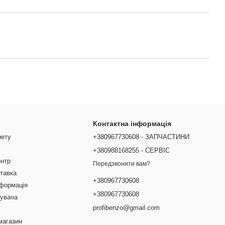
Контактна інформація
нету
+380967730608 - ЗАПЧАСТИНИ
+380988168255 - СЕРВІС
ентр
Передзвонити вам?
ставка
+380967730608
нформація
+380967730608
тувача
profibenzo@gmail.com
магазин