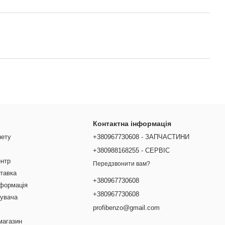
Контактна інформація
нету
+380967730608 - ЗАПЧАСТИНИ
+380988168255 - СЕРВІС
ентр
Передзвонити вам?
ставка
+380967730608
нформація
+380967730608
тувача
profibenzo@gmail.com
магазин