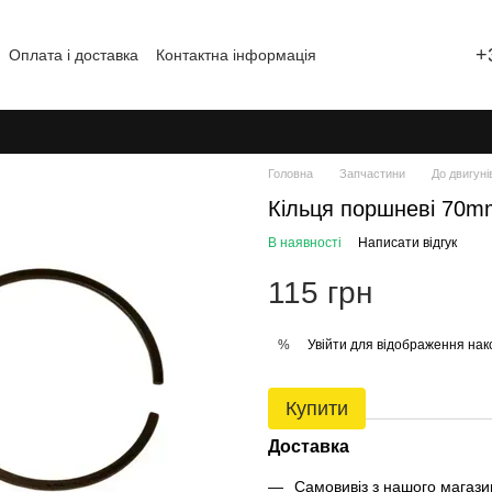
+
Оплата і доставка
Контактна інформація
Відгуки про магазин
Головна
Запчастини
До двигуні
Кільця поршневі 70
В наявності
Написати відгук
115 грн
Увійти
для відображення нак
%
Купити
Доставка
Самовивіз з нашого магаз