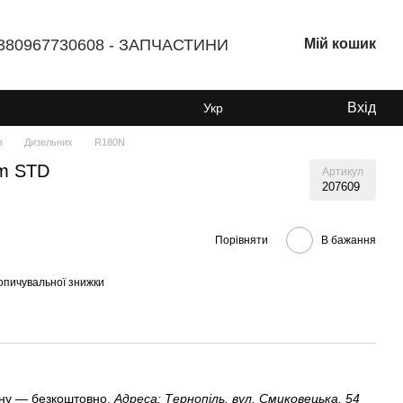
380967730608 - ЗАПЧАСТИНИ
Мій кошик
Вхід
Укр
в
Дизельних
R180N
mm STD
Артикул
207609
Порівняти
В бажання
опичувальної знижки
ину — безкоштовно.
Адреса: Тернопіль, вул. Смиковецька, 54