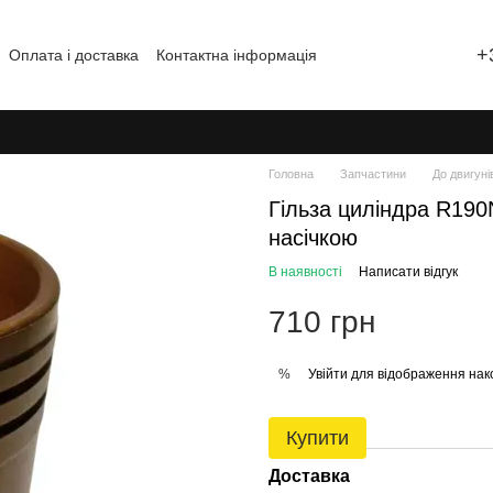
+
Оплата і доставка
Контактна інформація
Відгуки про магазин
Головна
Запчастини
До двигуні
Гільза циліндра R19
насічкою
В наявності
Написати відгук
710 грн
Увійти
для відображення нак
%
Купити
Доставка