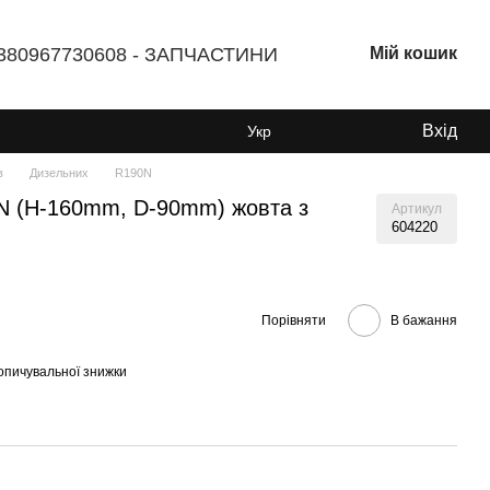
380967730608 - ЗАПЧАСТИНИ
Мій кошик
Вхід
Укр
в
Дизельних
R190N
0N (H-160mm, D-90mm) жовта з
Артикул
604220
Порівняти
В бажання
опичувальної знижки