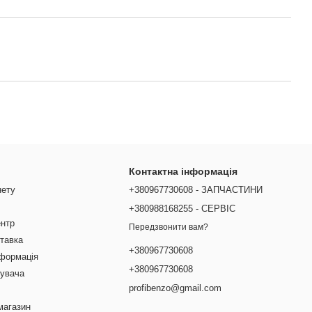
Контактна інформація
нету
+380967730608 - ЗАПЧАСТИНИ
+380988168255 - СЕРВІС
ентр
Передзвонити вам?
ставка
+380967730608
нформація
+380967730608
тувача
profibenzo@gmail.com
магазин