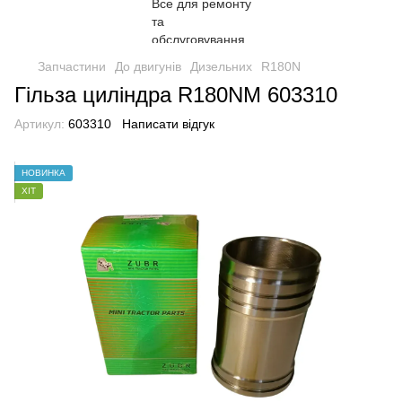
Запчастини
До двигунів
Дизельних
R180N
Гільза циліндра R180NM 603310
Артикул:
603310
Написати відгук
НОВИНКА
ХІТ