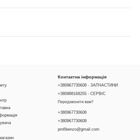
Контактна інформація
нету
+380967730608 - ЗАПЧАСТИНИ
+380988168255 - СЕРВІС
ентр
Передзвонити вам?
ставка
+380967730608
нформація
+380967730608
тувача
profibenzo@gmail.com
магазин