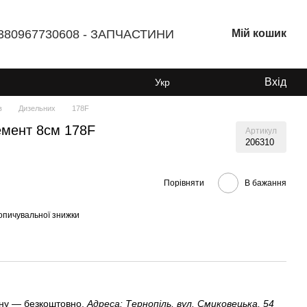
380967730608 - ЗАПЧАСТИНИ
Мій кошик
Вхід
Укр
в
Дизельних
178F
емент 8см 178F
Артикул
206310
Порівняти
В бажання
опичувальної знижки
ину — безкоштовно.
Адреса: Тернопіль, вул. Смиковецька, 54