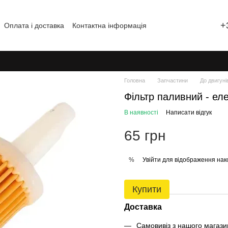
+
Оплата і доставка
Контактна інформація
Відгуки про магазин
Головна
Запчастини
До двигуні
Фільтр паливний - ел
В наявності
Написати відгук
65 грн
Увійти
для відображення нак
%
Купити
Доставка
Самовивіз з нашого магаз