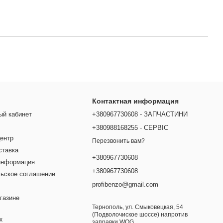
Контактная информация
ый кабинет
+380967730608 - ЗАПЧАСТИНИ
+380988168255 - СЕРВІС
ентр
Перезвонить вам?
ставка
+380967730608
информация
+380967730608
ьское соглашение
profibenzo@gmail.com
газине
Тернополь, ул. Смыковецкая, 54
(Подволочиское шоссе) напротив
х
заправки WOG