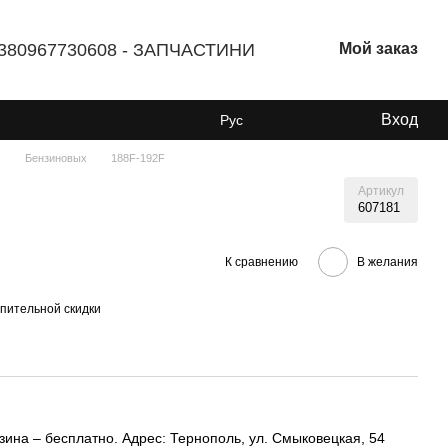
380967730608 - ЗАПЧАСТИНИ
Мой заказ
Вход
Рус
м
Бензиновых
188F-192F
Артикул
607181
К сравнению
В желания
пительной скидки
ина – бесплатно. Адрес: Тернополь, ул. Смыковецкая, 54